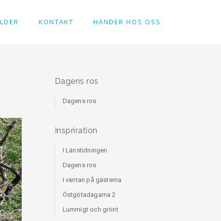
ILDER
KONTAKT
HÄNDER HOS OSS
Dagens ros
Dagens ros
Inspriration
I Länstidningen
Dagens ros
I väntan på gästerna
Östgötadagarna 2
Lummigt och grönt